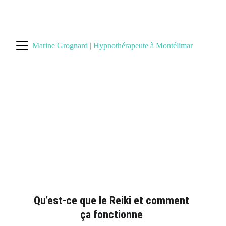
 PRENDRE RDV :  
Resalib
 ou 
0
7 58 92 03 65
Marine Grognard | Hypnothérapeute à Montélimar
Soin Reiki à Montélimar 
Retrouvez Votre Équilibre Énergétique
Qu’est-ce que le Reiki et comment 
ça fonctionne 