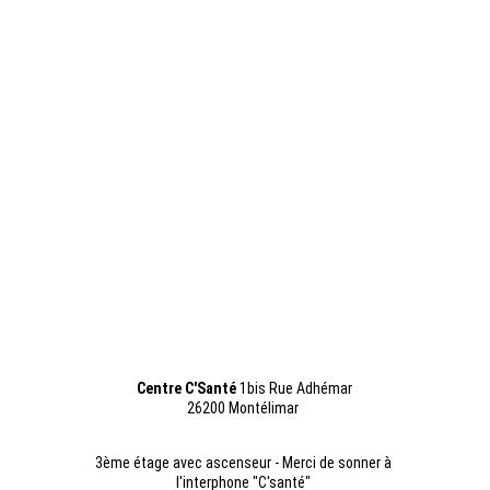
Accueil
Hypnose
Tarifs
Reiki
Contact
Centre C'
Santé 
1bis Rue Adhémar
26200 Montélimar
3ème étage avec ascenseur
 - Merci de sonner à 
l'interphone "C'santé" 