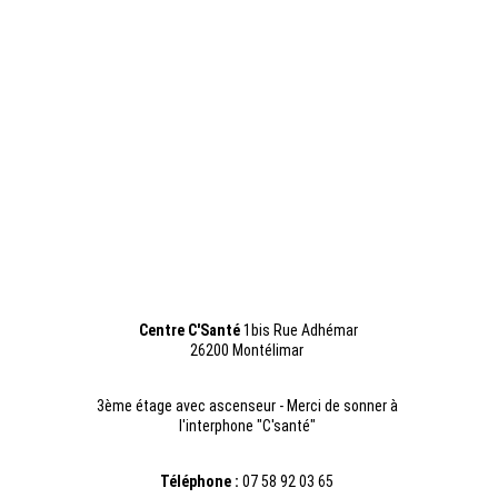
Accueil
Hypnose
Tarifs
Reiki
Contact
Centre C'
Santé 
1bis Rue Adhémar
26200 Montélimar
3ème étage avec ascenseur
 - Merci de sonner à 
l'interphone "C'santé" 
Téléphone : 
07 58 92 03 65 