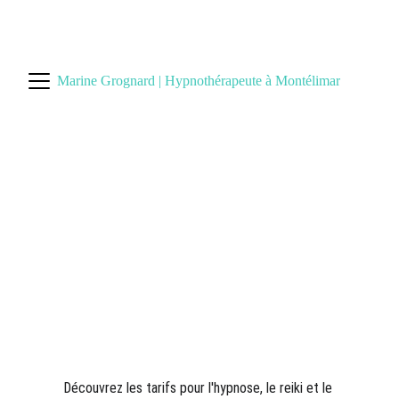
 PRENDRE RDV :  
Resalib
 ou 
0
7 58 92 03 65
Marine Grognard | Hypnothérapeute à Montélimar
Tarifs des services 
Hypnose, Reiki & Hypno-
Reiki à MONTELIMAR
Découvrez les tarifs pour l'hypnose, le reiki et le 