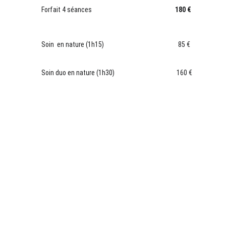
Forfait 4 séances
180 €
Soin en nature (1h15) 85 €
Soin duo en nature (1h30) 160 €
Hypno Reiki
Première séance ou reprise de suivi (1h15) 70 €
Séance de suivi (1h) 60 €