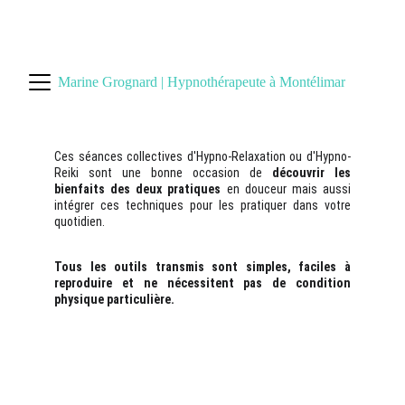
 PRENDRE RDV :  
Resalib
 ou 
0
7 58 92 03 65
Marine Grognard | Hypnothérapeute à Montélimar
Ces séances collectives d'Hypno-Relaxation ou d'Hypno-
Reiki sont une bonne occasion de
découvrir les
bienfaits des deux pratiques
en douceur mais aussi
intégrer ces techniques pour les pratiquer dans votre
quotidien.
Tous les outils transmis sont simples, faciles à
reproduire et ne nécessitent pas de condition
physique particulière.
PROGRAMME 2025-2026