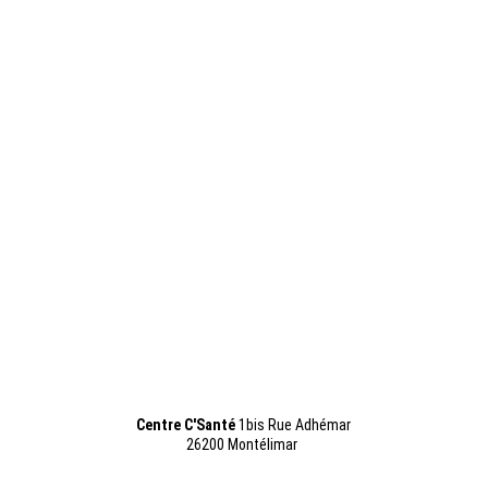
26200 Montélimar
26200 Montélimar
nombre de places est limité
accessible à tous
ouvre des
possibilités de transformations
Charte Éthique de l’atelier découverte
Accueil
Hypnose
Tarifs
Reiki
Contact
Centre C'
Santé 
1bis Rue Adhémar
26200 Montélimar